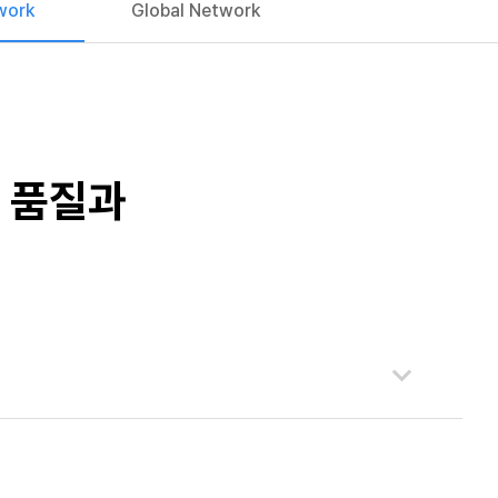
work
Global Network
 품질과
.